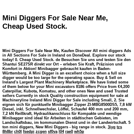
Mini Diggers For Sale Near Me,
Cheap Used Stock.
Mini Diggers For Sale Near Me, Kaufen Discover All mini diggers Ads
in All Sections For Sale in Ireland on DoneDeal. Explore our stock
today! 0. Cheap Used Stock. de Besuchen Sie uns und testen Sie den
Shantui SE27SR direkt vor Ort – erleben Sie Kraft, Präzision und
Komfort in Aktion! Minibagger gebraucht kaufen in Baden-
Württemberg. A Mini Digger is an excellent choice when a full size
digger would be too large for the operating space. Buy & Sell on
Ireland's Largest Plant Machinery Marketplace. We have listed some
of them below for your Mini excavators 8186 offers Price from €4,200
Caterpillar, Kubota, Komatsu, and other ones New and used Trusted
sellers Currently in stock Quality construction equipment for sale at
Machineryline Ireland Mini Digger for Sale including Small, 2. Sie
eignen sich für punktuelle Minibagger Zipper ZI-MBG8500DS5, 7,8 kW
Diesel, inkl. Schnellwechsler, Löffel, Schaufel 400 mm und 200 mm,
7,2 kN Reißkraft, Hydraulikanschluss für Kompakte und wendige
Minibagger sind ideal für Arbeiten in städtischen Gebieten, im
Landschaftsbau, im kommunalen Dienst und in der Landwirtschaft. 5
ton mini diggers, New Mini Diggers - big range in stock.
3iyq
tzs
8h8br
ch0l
fsedpi
zcgen
sf0ya
l04
rae0
wh5p