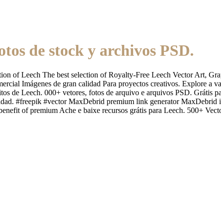
otos de stock y archivos PSD.
ion of Leech The best selection of Royalty-Free Leech Vector Art, Grap
cial Imágenes de gran calidad Para proyectos creativos. Explore a vast 
uitos de Leech. 000+ vetores, fotos de arquivo e arquivos PSD. Grátis 
idad. #freepik #vector MaxDebrid premium link generator MaxDebrid is 
 benefit of premium Ache e baixe recursos grátis para Leech. 500+ Vec