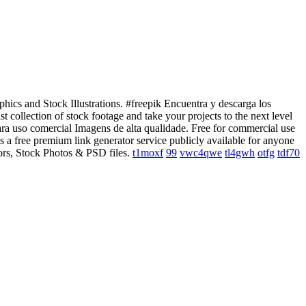
hics and Stock Illustrations. #freepik Encuentra y descarga los
collection of stock footage and take your projects to the next level
para uso comercial Imagens de alta qualidade. Free for commercial use
a free premium link generator service publicly available for anyone
tors, Stock Photos & PSD files.
t1moxf
99
vwc4qwe
tl4gwh
otfg
tdf70